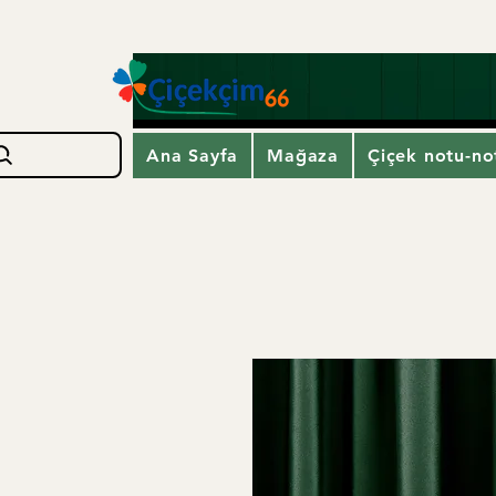
Ana Sayfa
Mağaza
Çiçek notu-not