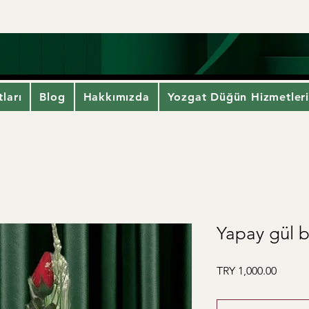
ları
Blog
Hakkımızda
Yozgat Düğün Hizmetler
Yapay gül b
Price
TRY 1,000.00