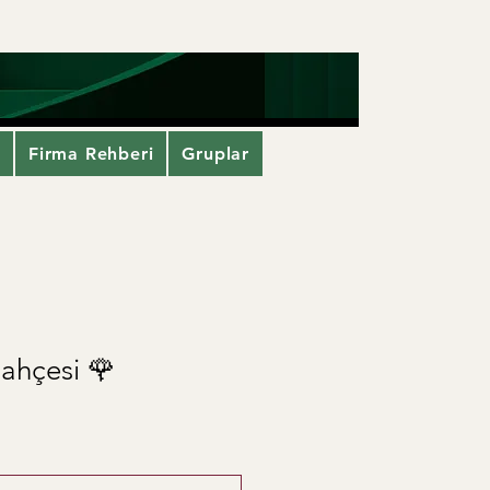
i
Firma Rehberi
Gruplar
ahçesi 🌹