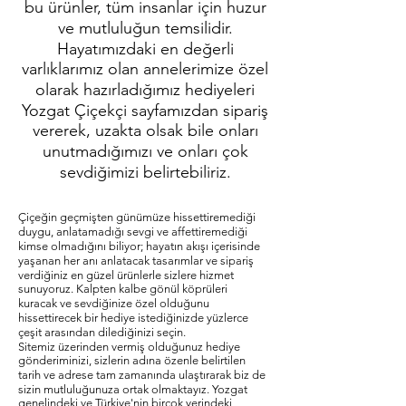
bu ürünler, tüm insanlar için huzur
ve mutluluğun temsilidir.
Hayatımızdaki en değerli
varlıklarımız olan annelerimize özel
olarak hazırladığımız hediyeleri
Yozgat Çiçekçi sayfamızdan sipariş
vererek, uzakta olsak bile onları
unutmadığımızı ve onları çok
sevdiğimizi belirtebiliriz.
Çiçeğin geçmişten günümüze hissettiremediği
duygu, anlatamadığı sevgi ve affettiremediği
kimse olmadığını biliyor; hayatın akışı içerisinde
yaşanan her anı anlatacak tasarımlar ve sipariş
verdiğiniz en güzel ürünlerle sizlere hizmet
sunuyoruz. Kalpten kalbe gönül köprüleri
kuracak ve sevdiğinize özel olduğunu
hissettirecek bir hediye istediğinizde yüzlerce
çeşit arasından dilediğinizi seçin.
Sitemiz üzerinden vermiş olduğunuz hediye
gönderiminizi, sizlerin adına özenle belirtilen
tarih ve adrese tam zamanında ulaştırarak biz de
sizin mutluluğunuza ortak olmaktayız. Yozgat
genelindeki ve Türkiye'nin birçok yerindeki