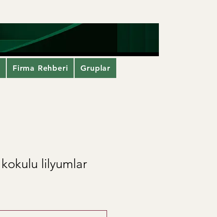
i
Firma Rehberi
Gruplar
kokulu lilyumlar