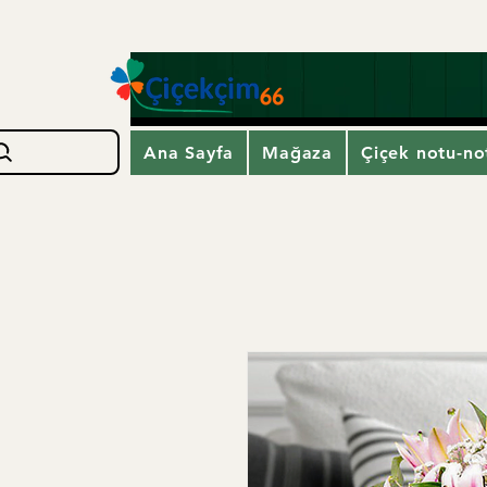
Ana Sayfa
Mağaza
Çiçek notu-not