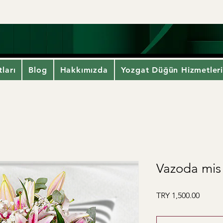
ları
Blog
Hakkımızda
Yozgat Düğün Hizmetler
Vazoda mis 
Price
TRY 1,500.00