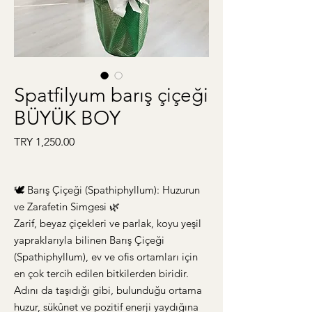
Spatfilyum barış çiçeği
BÜYÜK BOY
Price
TRY 1,250.00
🕊️ Barış Çiçeği (Spathiphyllum): Huzurun
ve Zarafetin Simgesi 🌿
Zarif, beyaz çiçekleri ve parlak, koyu yeşil
yapraklarıyla bilinen Barış Çiçeği
(Spathiphyllum), ev ve ofis ortamları için
en çok tercih edilen bitkilerden biridir.
Adını da taşıdığı gibi, bulunduğu ortama
huzur, sükûnet ve pozitif enerji yaydığına