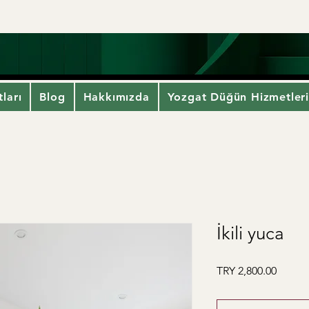
ları
Blog
Hakkımızda
Yozgat Düğün Hizmetler
İkili yuca
Price
TRY 2,800.00