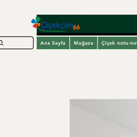
Ana Sayfa
Mağaza
Çiçek notu-not