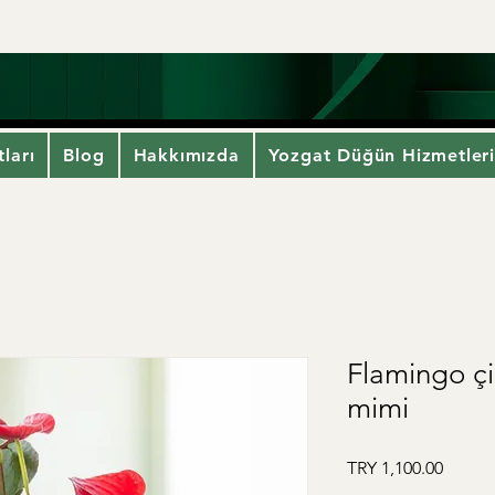
ları
Blog
Hakkımızda
Yozgat Düğün Hizmetler
Flamingo ç
mimi
Price
TRY 1,100.00