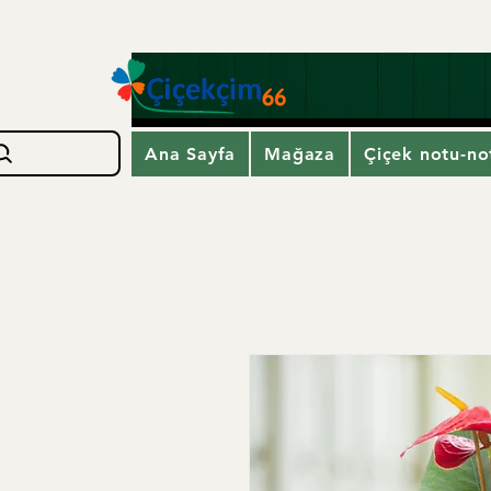
Ana Sayfa
Mağaza
Çiçek notu-not