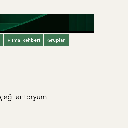
i
Firma Rehberi
Gruplar
içeği antoryum