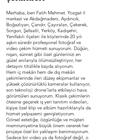
Merhaba, ben Fatih Mehmet. Yozgat il
merkezi ve Akdağmadeni, Aydıncık,
Boğazlıyan, Çandır, Çayıralan, Çekerek,
Sorgun, Şefaatli, Yerköy, Kadışehri,
Yenifakılı ilçeleri ile köylerinde 20 yılı
aşkın süredir profesyonel fotoğraf ve
video çekim hizmeti sunuyorum. Düğün,
nişan, sünnet gibi özel günlerinizi en
güzel anılarıyla ölümsüzleştiriyor, her
detayını titizlikle kayda alıyorum.
Hem iç mekân hem de dış mekân
çekimlerinde ileri düzey ekipmanlar ve
yüksek çözünürlüklü kameralar kullanıyor,
son teknoloji drone’larla etkileyici hava
görüntüleri sunuyorum. Klasik çekimlerin
ötesine geçerek iş yeri tanıtım videoları,
kişiye özel klip ve albüm hazırlıklarıyla da
hizmet yelpazemi genişletiyorum.
Görsel estetiğe, özgünlüğe ve müşteri
memnuniyetine büyük önem vererek her
projeye özel bir yaklaşım benimsiyorum.
Sadece bir video ya da fotoğraf değil, o