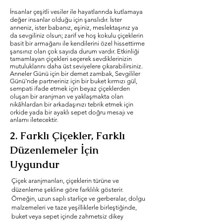
İnsanlar çeşitli vesiler ile hayatlarında kutlamaya
değer insanlar olduğu için şanslıdır. İster
anneniz, ister babanız, eşiniz, meslektaşınız ya
da sevgiliniz olsun; zarif ve hoş kokulu çiçeklerin
basit bir armağanı ile kendilerini özel hissettirme
şansınız olan çok sayıda durum vardır. Etkinliği
tamamlayan çiçekleri seçerek sevdiklerinizin
mutuluklarını daha üst seviyelere çıkarabilirsiniz.
Anneler Günü için bir demet zambak, Sevgililer
Günü'nde partneriniz için bir buket kırmızı gül,
sempati ifade etmek için beyaz çiçeklerden
oluşan bir aranjman ve yaklaşmakta olan
nikâhlardan bir arkadaşınızı tebrik etmek için
orkide yada bir ayaklı sepet doğru mesajı ve
anlamı iletecektir.
2. Farklı Çiçekler, Farklı
Düzenlemeler İçin
Uygundur
Çiçek aranjmanları, çiçeklerin türüne ve
düzenleme şekline göre farklılık gösterir.
Örneğin, uzun saplı starliçe ve gerberalar, dolgu
malzemeleri ve taze yeşilliklerle birleştiğinde,
buket veya sepet içinde zahmetsiz dikey