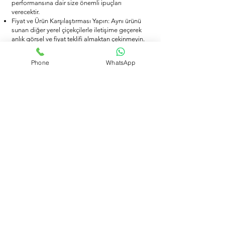
performansına dair size önemli ipuçları
verecektir.
Fiyat ve Ürün Karşılaştırması Yapın: Aynı ürünü
sunan diğer yerel çiçekçilerle iletişime geçerek
anlık görsel ve fiyat teklifi almaktan çekinmeyin.
Bu sayede, aynı kalitedeki ürünü daha uygun
fiyata temin etme şansınız olabilir.
Phone
WhatsApp
Bu rehber, çevrimiçi çiçek siparişi
deneyiminizi daha bilinçli ve keyifli hale
getirmenize yardımcı olacaktır. Unutmayın,
doğru çiçek seçimi ve güvenilir bir satıcı,
sevdiklerinize göndereceğiniz her çiçeği
daha anlamlı kılar.
Sizin için en önemli çiçek siparişi kriteri
hangisi? Yorumlarda bizimle paylaşın!