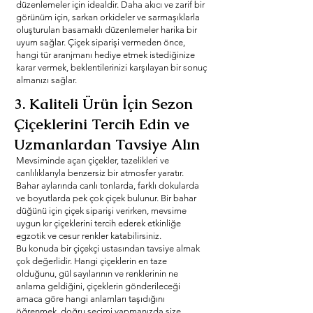
düzenlemeler için idealdir. Daha akıcı ve zarif bir
görünüm için, sarkan orkideler ve sarmaşıklarla
oluşturulan basamaklı düzenlemeler harika bir
uyum sağlar. Çiçek siparişi vermeden önce,
hangi tür aranjmanı hediye etmek istediğinize
karar vermek, beklentilerinizi karşılayan bir sonuç
almanızı sağlar.
3. Kaliteli Ürün İçin Sezon
Çiçeklerini Tercih Edin ve
Uzmanlardan Tavsiye Alın
Mevsiminde açan çiçekler, tazelikleri ve
canlılıklarıyla benzersiz bir atmosfer yaratır.
Bahar aylarında canlı tonlarda, farklı dokularda
ve boyutlarda pek çok çiçek bulunur. Bir bahar
düğünü için çiçek siparişi verirken, mevsime
uygun kır çiçeklerini tercih ederek etkinliğe
egzotik ve cesur renkler katabilirsiniz.
Bu konuda bir çiçekçi ustasından tavsiye almak
çok değerlidir. Hangi çiçeklerin en taze
olduğunu, gül sayılarının ve renklerinin ne
anlama geldiğini, çiçeklerin gönderileceği
amaca göre hangi anlamları taşıdığını
öğrenmek, doğru seçimi yapmanızda size