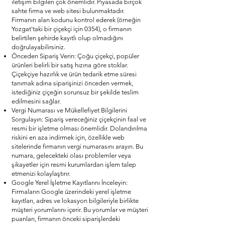
iletişim bilgileri çok önemlidir. Piyasada birçok
sahte firma ve web sitesi bulunmaktadır.
Firmanın alan kodunu kontrol ederek (örneğin
Yozgat'taki bir çiçekçi için 0354), o firmanın
belirtilen şehirde kayıtlı olup olmadığını
doğrulayabilirsiniz.
Önceden Sipariş Verin: Çoğu çiçekçi, popüler
ürünleri belirli bir satış hızına göre stoklar.
Çiçekçiye hazırlık ve ürün tedarik etme süresi
tanımak adına siparişinizi önceden vermek,
istediğiniz çiçeğin sorunsuz bir şekilde teslim
edilmesini sağlar.
Vergi Numarası ve Mükellefiyet Bilgilerini
Sorgulayın: Sipariş vereceğiniz çiçekçinin faal ve
resmi bir işletme olması önemlidir. Dolandırılma
riskini en aza indirmek için, özellikle web
sitelerinde firmanın vergi numarasını arayın. Bu
numara, gelecekteki olası problemler veya
şikayetler için resmi kurumlardan işlem talep
etmenizi kolaylaştırır.
Google Yerel İşletme Kayıtlarını İnceleyin:
Firmaların Google üzerindeki yerel işletme
kayıtları, adres ve lokasyon bilgileriyle birlikte
müşteri yorumlarını içerir. Bu yorumlar ve müşteri
puanları, firmanın önceki siparişlerdeki