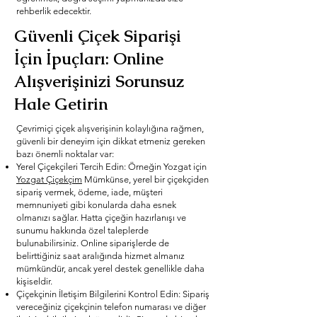
rehberlik edecektir.
Güvenli Çiçek Siparişi
İçin İpuçları: Online
Alışverişinizi Sorunsuz
Hale Getirin
Çevrimiçi çiçek alışverişinin kolaylığına rağmen,
güvenli bir deneyim için dikkat etmeniz gereken
bazı önemli noktalar var:
Yerel Çiçekçileri Tercih Edin: Örneğin Yozgat için
Yozgat Çiçekçim
Mümkünse, yerel bir çiçekçiden
sipariş vermek, ödeme, iade, müşteri
memnuniyeti gibi konularda daha esnek
olmanızı sağlar. Hatta çiçeğin hazırlanışı ve
sunumu hakkında özel taleplerde
bulunabilirsiniz. Online siparişlerde de
belirttiğiniz saat aralığında hizmet almanız
mümkündür, ancak yerel destek genellikle daha
kişiseldir.
Çiçekçinin İletişim Bilgilerini Kontrol Edin: Sipariş
vereceğiniz çiçekçinin telefon numarası ve diğer