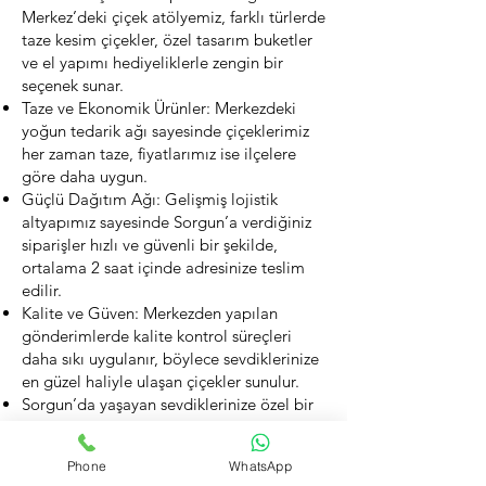
Merkez’deki çiçek atölyemiz, farklı türlerde
taze kesim çiçekler, özel tasarım buketler
ve el yapımı hediyeliklerle zengin bir
seçenek sunar.
Taze ve Ekonomik Ürünler: Merkezdeki
yoğun tedarik ağı sayesinde çiçeklerimiz
her zaman taze, fiyatlarımız ise ilçelere
göre daha uygun.
Güçlü Dağıtım Ağı: Gelişmiş lojistik
altyapımız sayesinde Sorgun’a verdiğiniz
siparişler hızlı ve güvenli bir şekilde,
ortalama 2 saat içinde adresinize teslim
edilir.
Kalite ve Güven: Merkezden yapılan
gönderimlerde kalite kontrol süreçleri
daha sıkı uygulanır, böylece sevdiklerinize
en güzel haliyle ulaşan çiçekler sunulur.
Sorgun’da yaşayan sevdiklerinize özel bir
sürpriz yapmak istiyorsanız, Yozgat
Merkez’den vereceğiniz çiçek siparişi hem
Phone
WhatsApp
ekonomik hem de etkileyici bir tercih