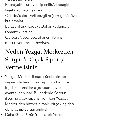
PapatyaMasumiyet, içtenlikArkadaşlık,
teşekkür, geçmiş olsun
OrkideAsalet, zarif sevgiDoğum günü, özel
kutlamalar
LaleZarif aşk, sadakatBahar kutlamaları,
romantik jestler
GerberaNeşe, pozitif enerjiYeni iş,
mezuniyet, moral hediyesi
Neden Yozgat Merkezden
Sorgun’a Çiçek Siparişi
Vermelisiniz
Yozgat Merkez, il statüsünde olması
sayesinde hem ürün çeşitliliği hem de
lojistik olanaklar açısından büyük
avantajlar sunar. Bu nedenle Sorgun
ilçesine çiçek siparişi verirken Yozgat
Merkez'den hizmet almak, birçok açıdan
daha cazip ve güvenilirdir.
Daha Geniş Ürün Yelpazesi: Yozgat