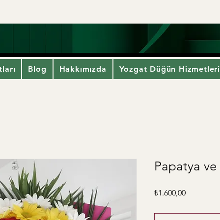
ları
Blog
Hakkımızda
Yozgat Düğün Hizmetler
Papatya ve 
Fiyat
₺1.600,00