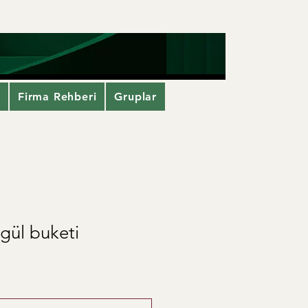
i
Firma Rehberi
Gruplar
gül buketi