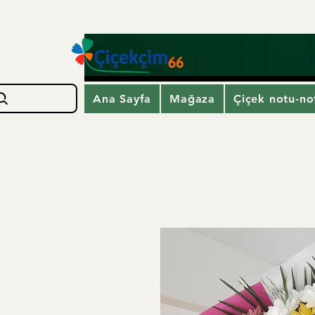
Ana Sayfa
Mağaza
Çiçek notu-not