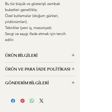
Bu tür büyük ve gösterişli zambak
buketleri genellikle;
Özel kutlamalar (doğum günleri,
yıldönümleri).
Tebrikler (yeni iş, mezuniyet).
Sevgi ve saygı ifade etmek için tercih
edilir.
ÜRÜN BİLGİLERİ
Ürün özel el işçiliği ile hazırlanmış olup
ÜRÜN VE PARA İADE POLİTİKASI
KESİNLİKLE HAZIR OLARAK ALINIP
SATILMAZ vazolar ve üründeki diğer objeler
Ürünler sizin isteğinize göre kesilip
el işiçiliğim le hazırlanmaktadır güller ve
GÖNDERİM BİLGİLERİ
tasarlandığı için iade bizlere oldukça zarar
diğer çiçekler de kendi ürünlerimiz olup
oluturan bir işlemdir. Bu nedenle hoş görü
kesim ve tasarıım tarafımdan yapılmaktadır.
Ürünlerin gönderimi yoğunluk ve müsaitlik
ve anlayış talep ediyoruz.
durumana göre değişmektedir çok aceleci
iseniz bize sipariş vermeyiniz.Ancak en kısa
zamanda hazırlamaya gayret ediyoruz.