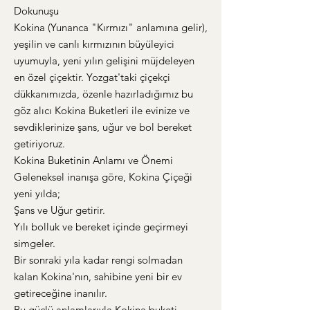
Dokunuşu
​Kokina (Yunanca "Kırmızı" anlamına gelir),
yeşilin ve canlı kırmızının büyüleyici
uyumuyla, yeni yılın gelişini müjdeleyen
en özel çiçektir. Yozgat'taki çiçekçi
dükkanımızda, özenle hazırladığımız bu
göz alıcı Kokina Buketleri ile evinize ve
sevdiklerinize şans, uğur ve bol bereket
getiriyoruz.
​Kokina Buketinin Anlamı ve Önemi
​Geleneksel inanışa göre, Kokina Çiçeği
yeni yılda;
​Şans ve Uğur getirir.
​Yılı bolluk ve bereket içinde geçirmeyi
simgeler.
​Bir sonraki yıla kadar rengi solmadan
kalan Kokina'nın, sahibine yeni bir ev
getireceğine inanılır.
​Bu güçlü anlamlarıyla Kokina buketi,