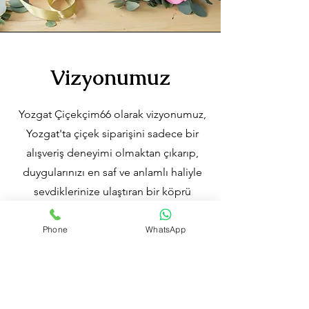
Vizyonumuz
Yozgat Çiçekçim66 olarak vizyonumuz,
Yozgat'ta çiçek siparişini sadece bir
alışveriş deneyimi olmaktan çıkarıp,
duygularınızı en saf ve anlamlı haliyle
sevdiklerinize ulaştıran bir köprü
olmaktır. Her bütçeye uygun, taze ve
göz alıcı çiçeklerle, özel günlerinizde
Phone
WhatsApp
ve günlük anlarınızda yanınızda olmayı
hedefliyoruz. Kaliteli ürün ve hizmet
anlayışımızla, Yozgat'ın dört bir yanına
mutluluk taşıyarak çiçekçilik