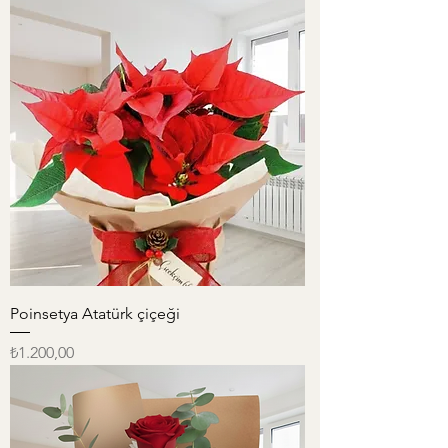
Poinsetya Atatürk çiçeği
Fiyat
₺1.200,00