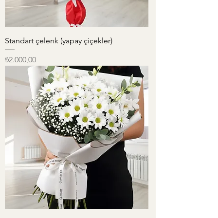
Standart çelenk (yapay çiçekler)
Fiyat
₺2.000,00