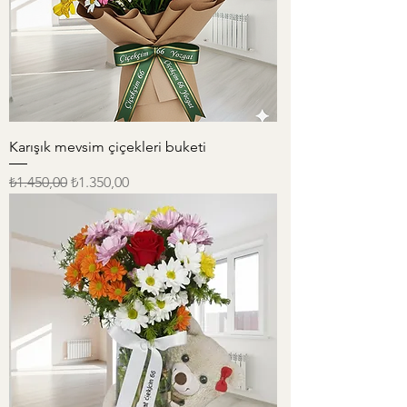
Karışık mevsim çiçekleri buketi
Normal Fiyat
İndirimli Fiyat
₺1.450,00
₺1.350,00