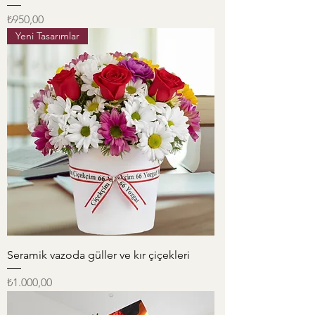
Fiyat
₺950,00
Yeni Tasarımlar
Seramik vazoda güller ve kır çiçekleri
Fiyat
₺1.000,00