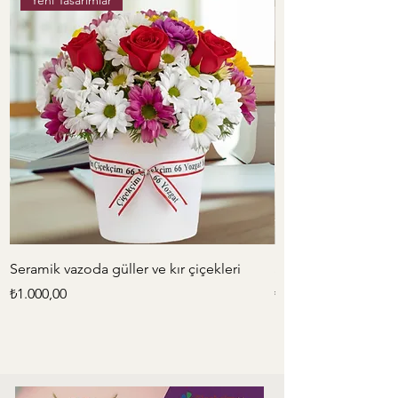
Seramik vazoda güller ve kır çiçekleri
Sepette 2 adet kalo
Fiyat
Fiyat
₺1.000,00
₺1.200,00