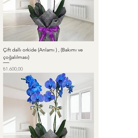
Çift dallı orkide (Anlamı ) , (Bakımı ve
çoğalılması)
Fiyat
₺1.600,00