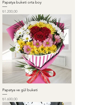
Papatya buketi orta boy
Fiyat
₺1.200,00
Papatya ve gül buketi
Fiyat
₺1.600,00