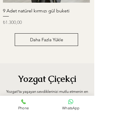
9 Adet natürel kırmızı gül buketi
Fiyat
₺1.300,00
Daha Fazla Yükle
Yozgat Çiçekçi
Yozgat’ta yaşayan sevdiklerinizi mutlu etmenin en
zarif yollarından biri, onlara taptaze ve özenle
hazırlanmış çiçekler göndermektir. Yozgat
Phone
WhatsApp
çiçekçileri, her gün en güzel kesme çiçekleri, özel
tasarım aranjmanlar ve şık saksı çiçekleriyle
duygularınızı en etkileyici şekilde ifade etmenize