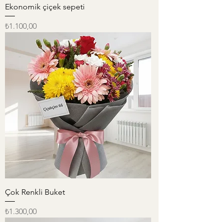
Ekonomik çiçek sepeti
Fiyat
₺1.100,00
Çok Renkli Buket
Fiyat
₺1.300,00