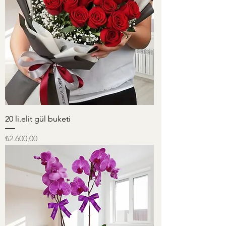
20 li.elit gül buketi
Fiyat
₺2.600,00