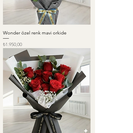
Wonder özel renk mavi orkide
Fiyat
₺1.950,00