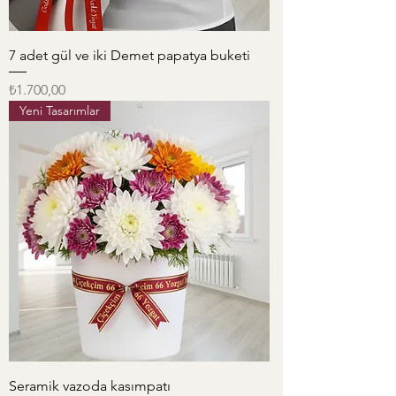
7 adet gül ve iki Demet papatya buketi
Fiyat
₺1.700,00
Yeni Tasarımlar
Seramik vazoda kasımpatı