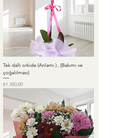
Tek dallı orkide (Anlamı ) , (Bakımı ve
çoğalılması)
Fiyat
₺1.350,00